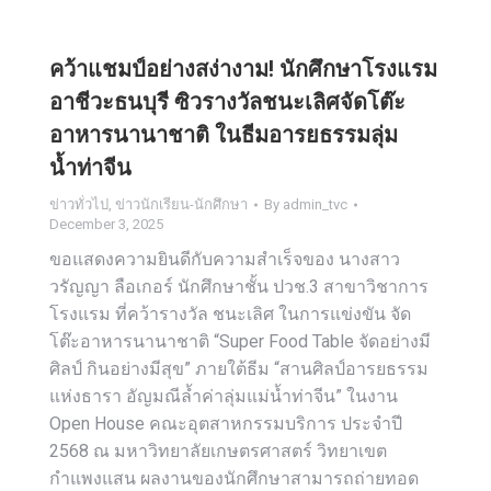
คว้าแชมป์อย่างสง่างาม! นักศึกษาโรงแรม
อาชีวะธนบุรี ซิวรางวัลชนะเลิศจัดโต๊ะ
อาหารนานาชาติ ในธีมอารยธรรมลุ่ม
น้ำท่าจีน
ข่าวทั่วไป
,
ข่าวนักเรียน-นักศึกษา
By
admin_tvc
December 3, 2025
ขอแสดงความยินดีกับความสำเร็จของ นางสาว
วรัญญา ลือเกอร์ นักศึกษาชั้น ปวช.3 สาขาวิชาการ
โรงแรม ที่คว้ารางวัล ชนะเลิศ ในการแข่งขัน จัด
โต๊ะอาหารนานาชาติ “Super Food Table จัดอย่างมี
ศิลป์ กินอย่างมีสุข” ภายใต้ธีม “สานศิลป์อารยธรรม
แห่งธารา อัญมณีล้ำค่าลุ่มแม่น้ำท่าจีน” ในงาน
Open House คณะอุตสาหกรรมบริการ ประจำปี
2568 ณ มหาวิทยาลัยเกษตรศาสตร์ วิทยาเขต
กำแพงแสน ผลงานของนักศึกษาสามารถถ่ายทอด