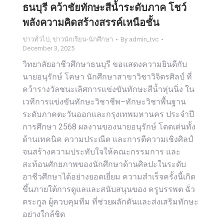
ธนบุรี คว้าชัยทักษะสีน้ำระดับภาค โชว์
พลังความคิดสร้างสรรค์เหนือชั้น
ข่าวทั่วไป
,
ข่าวนักเรียน-นักศึกษา
By
admin_tvc
December 3, 2025
วิทยาลัยอาชีวศึกษาธนบุรี ขอแสดงความยินดีกับ
นายอนุรักษ์ โคษา นักศึกษาสาขาวิชาวิจิตรศิลป์ ที่
คว้ารางวัลชนะเลิศการแข่งขันทักษะสีน้ำหุ่นนิ่ง ใน
เวทีการแข่งขันทักษะวิชาชีพ–ทักษะวิชาพื้นฐาน
ระดับภาคตะวันออกและกรุงเทพมหานคร ประจำปี
การศึกษา 2568 ผลงานของนายอนุรักษ์ โดดเด่นทั้ง
ด้านเทคนิค ความประณีต และการตีความเชิงศิลป์
จนสร้างความประทับใจให้คณะกรรมการ และ
สะท้อนศักยภาพของนักศึกษาด้านศิลปะในระดับ
อาชีวศึกษาได้อย่างยอดเยี่ยม ความสำเร็จครั้งนี้เกิด
ขึ้นภายใต้การดูแลและสนับสนุนของ ครูบรรพต ฉั่ว
ตระกูล ผู้ควบคุมทีม ที่ช่วยผลักดันและส่งเสริมทักษะ
อย่างใกล้ชิด