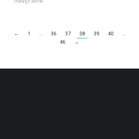
เรียนรู้ร่วมกัน
←
1
…
36
37
38
39
40
…
46
→