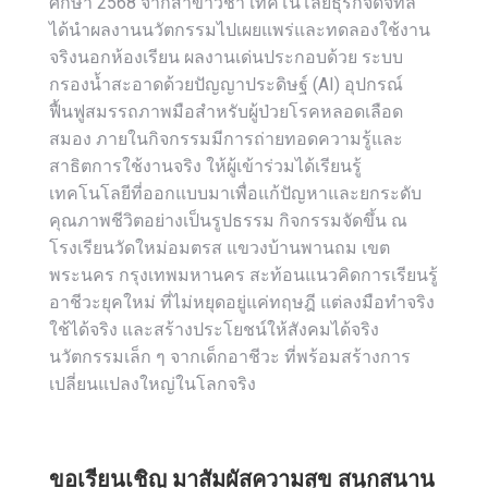
ศึกษา 2568 จากสาขาวิชา เทคโนโลยีธุรกิจดิจิทัล
ได้นำผลงานนวัตกรรมไปเผยแพร่และทดลองใช้งาน
จริงนอกห้องเรียน ผลงานเด่นประกอบด้วย ระบบ
กรองน้ำสะอาดด้วยปัญญาประดิษฐ์ (AI) อุปกรณ์
ฟื้นฟูสมรรถภาพมือสำหรับผู้ป่วยโรคหลอดเลือด
สมอง ภายในกิจกรรมมีการถ่ายทอดความรู้และ
สาธิตการใช้งานจริง ให้ผู้เข้าร่วมได้เรียนรู้
เทคโนโลยีที่ออกแบบมาเพื่อแก้ปัญหาและยกระดับ
คุณภาพชีวิตอย่างเป็นรูปธรรม กิจกรรมจัดขึ้น ณ
โรงเรียนวัดใหม่อมตรส แขวงบ้านพานถม เขต
พระนคร กรุงเทพมหานคร สะท้อนแนวคิดการเรียนรู้
อาชีวะยุคใหม่ ที่ไม่หยุดอยู่แค่ทฤษฎี แต่ลงมือทำจริง
ใช้ได้จริง และสร้างประโยชน์ให้สังคมได้จริง
นวัตกรรมเล็ก ๆ จากเด็กอาชีวะ ที่พร้อมสร้างการ
เปลี่ยนแปลงใหญ่ในโลกจริง
ขอเรียนเชิญ มาสัมผัสความสุข สนุกสนาน