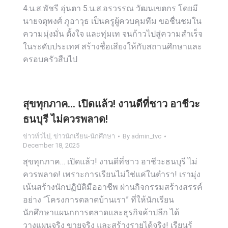
4.น.ส.พัชรี อุ่นตา 5.น.ส.อรวรรณ วัฒนเขตกร โดยมี
นายจตุพงศ์ ภูอาวุธ เป็นครูผู้ควบคุมทีม ขอชื่นชมใน
ความมุ่งมั่น ตั้งใจ และทุ่มเท จนก้าวไปสู่ความสำเร็จ
ในระดับประเทศ สร้างชื่อเสียงให้กับสถานศึกษาและ
ครอบครัวสืบไป
สุขทุกภาค… เปิดแล้ว! งานดีที่ชาว อาชีวะ
ธนบุรี ไม่ควรพลาด!
ข่าวทั่วไป
,
ข่าวนักเรียน-นักศึกษา
By
admin_tvc
December 18, 2025
สุขทุกภาค… เปิดแล้ว! งานดีที่ชาว อาชีวะธนบุรี ไม่
ควรพลาด! เพราะการเรียนไม่ใช่แค่ในตำรา! เรามุ่ง
เน้นสร้างนักปฏิบัติมืออาชีพ ผ่านกิจกรรมสร้างสรรค์
อย่าง “โครงการตลาดบ้านเรา” ที่ให้นักเรียน
นักศึกษาแผนกการตลาดและธุรกิจค้าปลีก ได้
วางแผนจริง ขายจริง และสร้างรายได้จริง! เรียนรู้