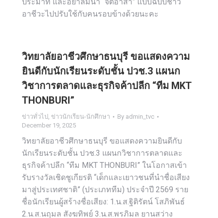
ประมาท และอย่าลืมนำ “จิตอาสา” แบบฉบับชาว
อาชีวะไปปรับใช้กับคนรอบข้างด้วยนะคะ
วิทยาลัยอาชีวศึกษาธนบุรี ขอแสดงความ
ยินดีกับนักเรียนระดับชั้น ปวช.3 แผนก
วิชาการตลาดและธุรกิจค้าปลีก “ทีม MKT
THONBURI”
ข่าวทั่วไป
,
ข่าวนักเรียน-นักศึกษา
By
admin_tvc
December 19, 2025
วิทยาลัยอาชีวศึกษาธนบุรี ขอแสดงความยินดีกับ
นักเรียนระดับชั้น ปวช.3 แผนกวิชาการตลาดและ
ธุรกิจค้าปลีก “ทีม MKT THONBURI” ในโอกาสเข้า
รับรางวัลเชิดชูเกียรติ “เด็กและเยาวชนที่นำชื่อเสียง
มาสู่ประเทศชาติ” (ประเภททีม) ประจำปี 2569 ราย
ชื่อนักเรียนผู้สร้างชื่อเสียง: 1.น.ส.ฐิติรัตน์ โสภิพันธ์
2.น.ส.นฤมล สังฆทิพย์ 3.น.ส.พรภิมล ยานสว่าง