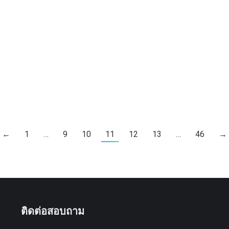
←
1
…
9
10
11
12
13
…
46
→
ติดต่อสอบถาม