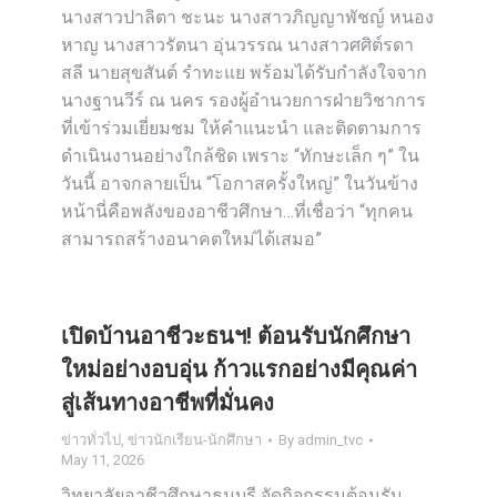
นางสาวปาลิตา ชะนะ นางสาวภิญญาพัชญ์ หนอง
หาญ นางสาวรัตนา อุ่นวรรณ นางสาวศศิต์รดา
สลี นายสุขสันต์ รำทะแย พร้อมได้รับกำลังใจจาก
นางฐานวีร์ ณ นคร รองผู้อำนวยการฝ่ายวิชาการ
ที่เข้าร่วมเยี่ยมชม ให้คำแนะนำ และติดตามการ
ดำเนินงานอย่างใกล้ชิด เพราะ “ทักษะเล็ก ๆ” ใน
วันนี้ อาจกลายเป็น “โอกาสครั้งใหญ่” ในวันข้าง
หน้านี่คือพลังของอาชีวศึกษา…ที่เชื่อว่า “ทุกคน
สามารถสร้างอนาคตใหม่ได้เสมอ”
เปิดบ้านอาชีวะธนฯ! ต้อนรับนักศึกษา
ใหม่อย่างอบอุ่น ก้าวแรกอย่างมีคุณค่า
สู่เส้นทางอาชีพที่มั่นคง
ข่าวทั่วไป
,
ข่าวนักเรียน-นักศึกษา
By
admin_tvc
May 11, 2026
วิทยาลัยอาชีวศึกษาธนบุรี จัดกิจกรรมต้อนรับ